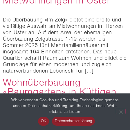
Mietwohnungen in Uster
Die Überbauung «Im Zelg» bietet eine breite und
vielfältige Auswahl an Mietwohnungen im Herzen
von Uster an. Auf dem Areal der ehemaligen
Überbauung Zelgstrasse 1-19 werden bis
Sommer 2025 fünf Mehrfamilienhäuser mit
insgesamt 164 Einheiten entstehen. Das neue
Quartier schafft Raum zum Wohnen und bildet die
Grundlage für einen modernen und zugleich
naturverbundenen Lebensstil für […]
Wohnüberbauung
«Baumgarten» in Küttigen
fertiggestellt
Wir verwenden Cookies und Tracking-Technologien gemäss
unserer Datenschutzerklärung, um Ihnen das beste Web-
Erlebnis zu bieten.
An privilegierter Lage in Küttigen entstand in den
OK
Datenschutzerklärung
letzten 2.5 Jahren das nachhaltige und moderne