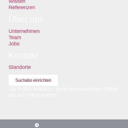
Wissen
Referenzen
Über uns
Unternehmen
Team
Jobs
Kontakt
Standorte
Suchabo einrichten
Als erste:r erfahren, wenn ein passendes Objekt
auf den Markt kommt
ANLEGER UND BAUHERREN