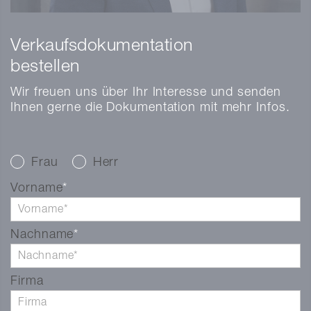
Transaktionsmanager
MSc in Real Estate
Verkaufsdokumentation
michael.naepflin@markstein.ch
bestellen
+41 56 203 50 21
vCard
Wir freuen uns über Ihr Interesse und senden
Ihnen gerne die Dokumentation mit mehr Infos.
Frau
Herr
Vorname
Nachname
Firma