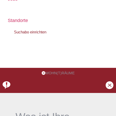
Kontakt
Standorte
Suchabo einrichten
Als erste:r erfahren, wenn ein passendes Objekt
auf den Markt kommt
WOHN(T)RÄUME