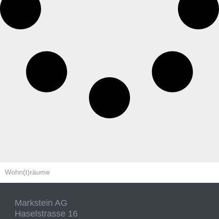
Wohn(t)räume
Markstein AG
Haselstrasse 16