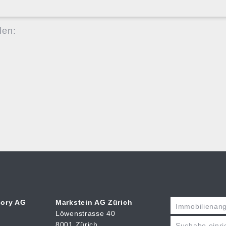
len:
sory AG
Markstein AG Zürich
Immobilienan
Löwenstrasse 40
8001 Zürich
Suchabo einri