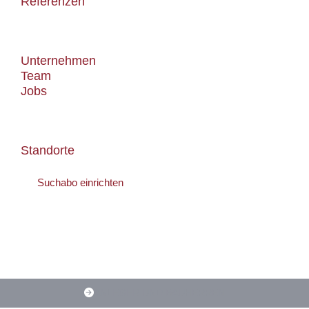
Referenzen
Über uns
Unternehmen
Team
Jobs
Kontakt
Standorte
Suchabo einrichten
Als erste:r erfahren, wenn ein passendes Objekt
auf den Markt kommt
ANLEGER UND BAUHERREN