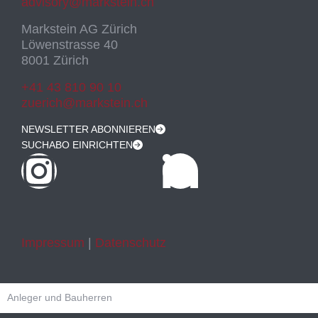
advisory@markstein.ch
Markstein AG Zürich
Löwenstrasse 40
8001 Zürich
+41 43 810 90 10
zuerich@markstein.ch
NEWSLETTER ABONNIEREN
SUCHABO EINRICHTEN
Impressum
|
Datenschutz
Anleger und Bauherren