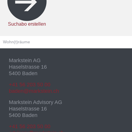
Suchabo erstellen
Wohn(t)räume
Markstein AG
Haselstrasse 16
5400 Baden
+41 56 203 50 00
baden@markstein.ch
Markstein Advisory AG
Haselstrasse 16
5400 Baden
+41 56 203 50 00