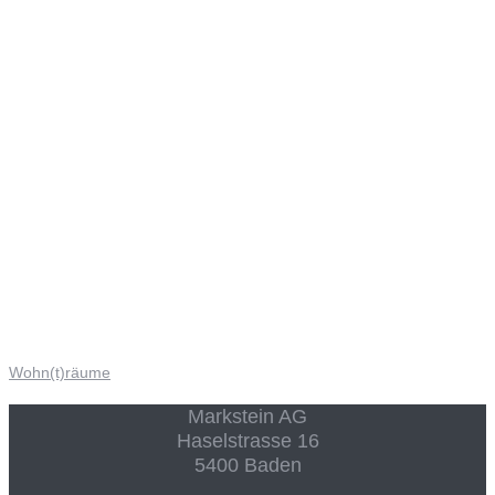
Wohn(t)räume
Markstein AG
Haselstrasse 16
5400 Baden