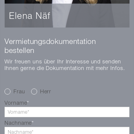
Elena Näf
Immobilienvermarkterin mit eidg. FA
Vermietungsdokumentation
elena.naef@markstein.ch
+41 56 203 50 17
vCard
bestellen
Wir freuen uns über Ihr Interesse und senden
Ihnen gerne die Dokumentation mit mehr Infos.
Frau
Herr
Vorname
Nachname