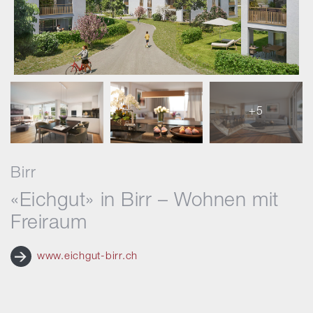
+5
Birr
«Eichgut» in Birr – Wohnen mit
Freiraum
www.eichgut-birr.ch