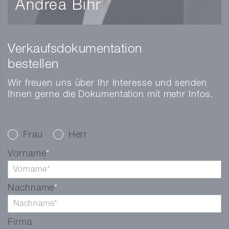
Andrea Bihr
Immobilienvermarkterin
Immobilienbewirtschafterin mit eidg. FA
Verkaufsdokumentation
andrea.bihr@markstein.ch
bestellen
+41 56 203 50 12
vCard
Wir freuen uns über Ihr Interesse und senden
Ihnen gerne die Dokumentation mit mehr Infos.
Frau
Herr
Vorname
Nachname
Firma