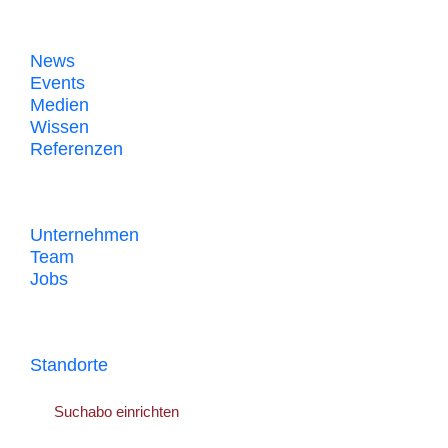
Know-how
News
Events
Medien
Wissen
Referenzen
Über uns
Unternehmen
Team
Jobs
Kontakt
Standorte
Suchabo einrichten
Als erste:r erfahren, wenn ein passendes Objekt