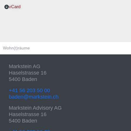
vCard
Wohn(t)räume
Markstein AG
Haselstrasse 16
5400 Baden
+41 56 203 50 00
baden@markstein.ch
Markstein Advisory AG
Haselstrasse 16
5400 Baden