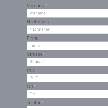
+41 56 203 50 13
vCa
Vorname
Nachname
Firma
Strasse
PLZ
Ort
Telefon