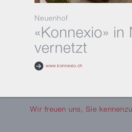
Neuenhof
«Konnexio» in 
vernetzt
www.konnexio.ch
Wir freuen uns, Sie kennenz