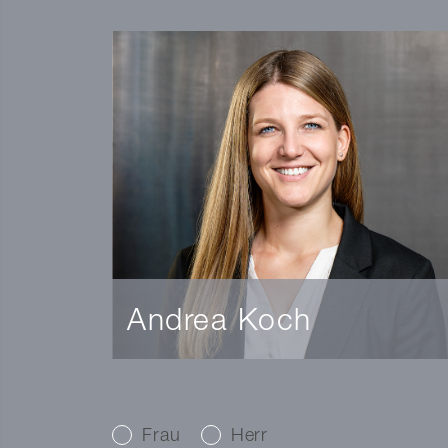
Andrea Koch
Immobilienvermarkterin
Eidg. dipl. Immobilientreuhänderin
Bachelor in Betriebsökonomie
Frau
Herr
andrea.koch@markstein.ch