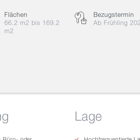
Flächen
Bezugstermin
66.2 m2 bis 169.2
Ab Frühling 20
m2
ng
Lage
n Büro- oder
Hochfrequentierte L