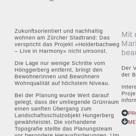
Zukunftsorientiert und nachhaltig
Mit 
wohnen am Zürcher Stadtrand: Das
Mar
verspricht das Projekt «Holderbachweg
– Live in Harmony» nicht umsonst.
beau
Die Lage nur wenige Schritte vom
Der V
Hönggerberg entfernt, bringt den
der B
Bewohnerinnen und Bewohnern
Wohnqualität auf höchstem Niveau.
Inter
Proje
Bei der Planung wurde Wert darauf
infor
gelegt, dass der umliegende Grünraum
einen sanften Übergang zum
PR
Landschaftsschutzobjekt Hungerberg
gewährleistet. Die vorhandene
ME
Topografie stellte das Planungsteam
vor besondere Herausforderungen. Um