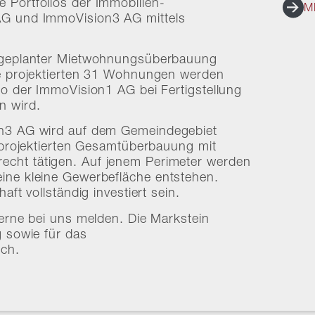
 Portfolios der Immobilien-
M
AG und ImmoVision3 AG mittels
t geplanter Mietwohnungsüberbauung
le projektierten 31 Wohnungen werden
io der ImmoVision1 AG bei Fertigstellung
n wird.
on3 AG wird auf dem Gemeindegebiet
r projektierten Gesamtüberbauung mit
cht tätigen. Auf jenem Perimeter werden
ine kleine Gewerbefläche entstehen.
aft vollständig investiert sein.
gerne bei uns melden. Die Markstein
g sowie für das
ich.