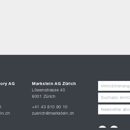
sory AG
Markstein AG Zürich
Immobilienang
Löwenstrasse 40
8001 Zürich
Suchabo einri
0
+41 43 810 90 10
Newsletter abo
in.ch
zuerich@markstein.ch