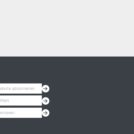
ebote abonnieren
chten
nnieren