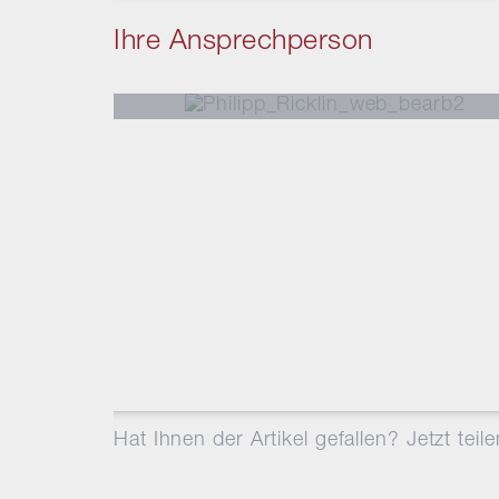
Ihre Ansprechperson
Philipp
Ricklin
CEO Markstein Advisory AG /
Leiter Portfoliomanagement
Executive MBA HSG
philipp.ricklin@markstein.ch
+41 56 203 50 46
vCard
Hat Ihnen der Artikel gefallen? Jetzt teile