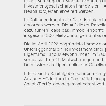
In den vergangenen Monaten konnten die
Investmentgesellschaften ImmoVision1 
Neubauprojekten erweitert werden.
In Döttingen konnte ein Grundstück mi
erworben werden. Die auf dieser Parzel
dazu führen, dass das Immobilienportfol
insgesamt 500 Mietwohnungen umfasse
Die im April 2022 gegründete ImmoVisi
Untersiggenthal ein Teilinvestment eine
Eigentums- und Mietwohnungen im Baure
voraussichtlich 49 Mietwohnungen und e
Damit wird das Eigenkapital der Gesellsch
Interessierte Kapitalgeber können sich 
Advisory AG ist für die Geschäftsführun
Asset-/Portfoliomanagement verantwortl