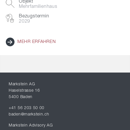
Objekt
Mehrfamilienhaus
Bezugstermin
2029
MEHR ERFAHREN
Markstein AG
Haselstrasse 16
5400 Baden
+41 56 203 50 00
baden@markstein.ch
Markstein Advisory AG