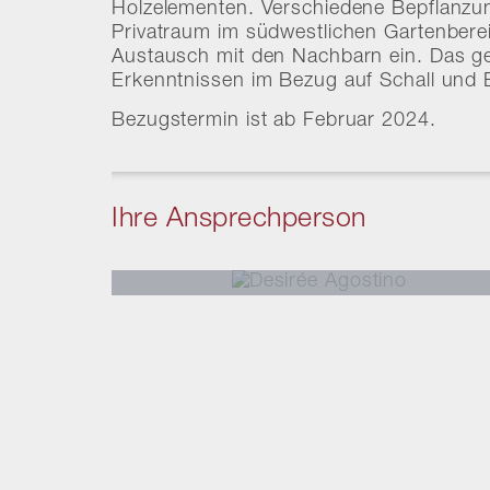
Holzelementen. Verschiedene Bepflanzu
Privatraum im südwestlichen Gartenberei
Austausch mit den Nachbarn ein. Das g
Erkenntnissen im Bezug auf Schall und E
Bezugstermin ist ab Februar 2024.
Ihre Ansprechperson
Desirée
Agostino
Leiterin Marketing & Kommunikation
Planerin Marketingkommunikation mit eidg. F
desiree.agostino@markstein.ch
+41 56 203 50 09
vCard