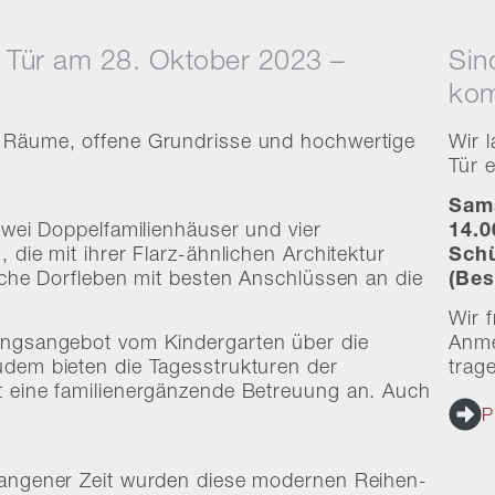
n Tür am 28. Oktober 2023 –
Sin
kom
e Räume, offene Grundrisse und hochwertige
Wir 
Tür e
Sams
zwei Doppelfamilienhäuser und vier
14.0
 die mit ihrer Flarz-ähnlichen Architektur
Schü
ische Dorfleben mit besten Anschlüssen an die
(Bes
Wir 
ungsangebot vom Kindergarten über die
Anmel
udem bieten die Tagesstrukturen der
trag
t eine familienergänzende Betreuung an. Auch
P
gangener Zeit wurden diese modernen Reihen-